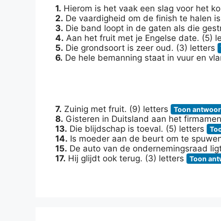
1.
Hierom is het vaak een slag voor het kor
2.
De vaardigheid om de finish te halen is 
3.
Die band loopt in de gaten als die gestri
4.
Aan het fruit met je Engelse date. (5) l
5.
Die grondsoort is zeer oud. (3) letters
6.
De hele bemanning staat in vuur en vlam
7.
Zuinig met fruit. (9) letters
Toon antwoo
8.
Gisteren in Duitsland aan het firmament
13.
Die blijdschap is toeval. (5) letters
To
14.
Is moeder aan de beurt om te spuwen?
15.
De auto van de ondernemingsraad ligt i
17.
Hij glijdt ook terug. (3) letters
Toon an