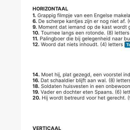
HORIZONTAAL
1.
Grappig filmpje van een Engelse makelaa
6.
De scherpe kantjes zijn er nog niet af. (
9.
Moment dat iemand op de kast wordt gej
10.
Tournee langs een rotonde. (8) letter
11.
Palingboer die bij gelegenheid naar bui
12.
Woord dat niets inhoudt. (4) letters
T
14.
Moet hij, plat gezegd, een voorstel ind
16.
Dat schaaldier blijft aan wal. (8) lette
18.
Soldaten huisvesten in een onbewoond
19.
Vader en dochter eten Spaans. (6) let
20.
Hij wordt betreurd voor het gerecht. (
VERTICAAL