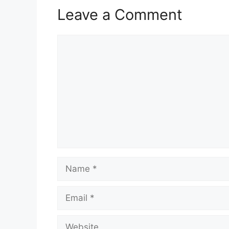
Leave a Comment
Comment
Name
Email
Website