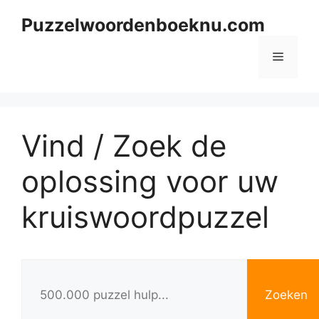
Skip
Puzzelwoordenboeknu.com
to
content
Menu
Vind / Zoek de
oplossing voor uw
kruiswoordpuzzel
Zoeken