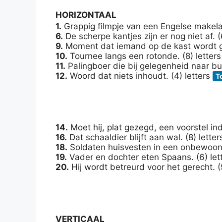
HORIZONTAAL
1.
Grappig filmpje van een Engelse makelaa
6.
De scherpe kantjes zijn er nog niet af. (
9.
Moment dat iemand op de kast wordt gej
10.
Tournee langs een rotonde. (8) letter
11.
Palingboer die bij gelegenheid naar bui
12.
Woord dat niets inhoudt. (4) letters
T
14.
Moet hij, plat gezegd, een voorstel ind
16.
Dat schaaldier blijft aan wal. (8) lette
18.
Soldaten huisvesten in een onbewoond
19.
Vader en dochter eten Spaans. (6) let
20.
Hij wordt betreurd voor het gerecht. (
VERTICAAL