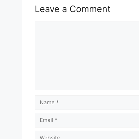
Leave a Comment
Comment
Name
Email
Website