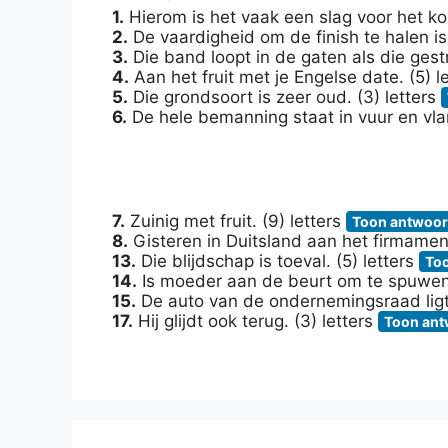
1.
Hierom is het vaak een slag voor het kor
2.
De vaardigheid om de finish te halen is 
3.
Die band loopt in de gaten als die gestri
4.
Aan het fruit met je Engelse date. (5) l
5.
Die grondsoort is zeer oud. (3) letters
6.
De hele bemanning staat in vuur en vlam
7.
Zuinig met fruit. (9) letters
Toon antwoo
8.
Gisteren in Duitsland aan het firmament
13.
Die blijdschap is toeval. (5) letters
To
14.
Is moeder aan de beurt om te spuwen?
15.
De auto van de ondernemingsraad ligt i
17.
Hij glijdt ook terug. (3) letters
Toon an