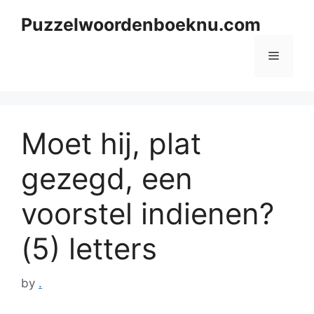
Skip
Puzzelwoordenboeknu.com
to
content
Menu
Moet hij, plat
gezegd, een
voorstel indienen?
(5) letters
by
.