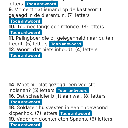
letters
Toon antwoord
9.
Moment dat iemand op de kast wordt
gejaagd in de dierentuin. (7) letters
Toon antwoord
10.
Tournee langs een rotonde. (8) letters
Toon antwoord
11.
Palingboer die bij gelegenheid naar buiten
treedt. (5) letters
Toon antwoord
12.
Woord dat niets inhoudt. (4) letters
Toon antwoord
14.
Moet hij, plat gezegd, een voorstel
indienen? (5) letters
Toon antwoord
16.
Dat schaaldier blijft aan wal. (8) letters
Toon antwoord
18.
Soldaten huisvesten in een onbewoond
kippenhok. (7) letters
Toon antwoord
19.
Vader en dochter eten Spaans. (6) letters
Toon antwoord