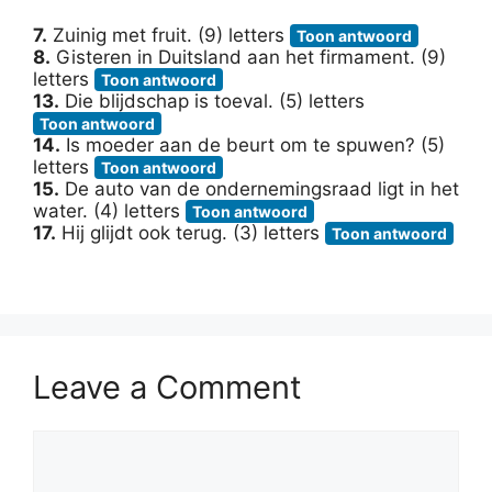
7.
Zuinig met fruit. (9) letters
Toon antwoord
8.
Gisteren in Duitsland aan het firmament. (9)
letters
Toon antwoord
13.
Die blijdschap is toeval. (5) letters
Toon antwoord
14.
Is moeder aan de beurt om te spuwen? (5)
letters
Toon antwoord
15.
De auto van de ondernemingsraad ligt in het
water. (4) letters
Toon antwoord
17.
Hij glijdt ook terug. (3) letters
Toon antwoord
Leave a Comment
Comment