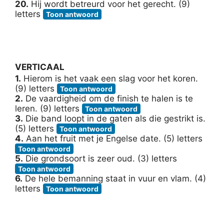
20.
Hij wordt betreurd voor het gerecht. (9)
letters
Toon antwoord
VERTICAAL
1.
Hierom is het vaak een slag voor het koren.
(9) letters
Toon antwoord
2.
De vaardigheid om de finish te halen is te
leren. (9) letters
Toon antwoord
3.
Die band loopt in de gaten als die gestrikt is.
(5) letters
Toon antwoord
4.
Aan het fruit met je Engelse date. (5) letters
Toon antwoord
5.
Die grondsoort is zeer oud. (3) letters
Toon antwoord
6.
De hele bemanning staat in vuur en vlam. (4)
letters
Toon antwoord