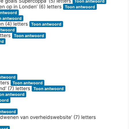
e goals Supercoppa’ (5) letters
Toon antwoord
n op in Londen’ (6) letters
Toon antwoord
antwoord
n antwoord
n (4) letters
Toon antwoord
ntwoord
etters
Toon antwoord
rd
ntwoord
tters
Toon antwoord
nd’ (7) letters
Toon antwoord
on antwoord
oord
ntwoord
erdwenen van overheidswebsite’ (7) letters
oord