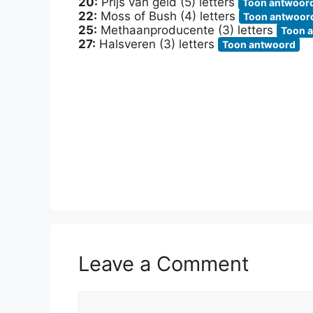
20:
Prijs van geld (5) letters
Toon antwoor
22:
Moss of Bush (4) letters
Toon antwoor
25:
Methaanproducente (3) letters
Toon 
27:
Halsveren (3) letters
Toon antwoord
Leave a Comment
Comment