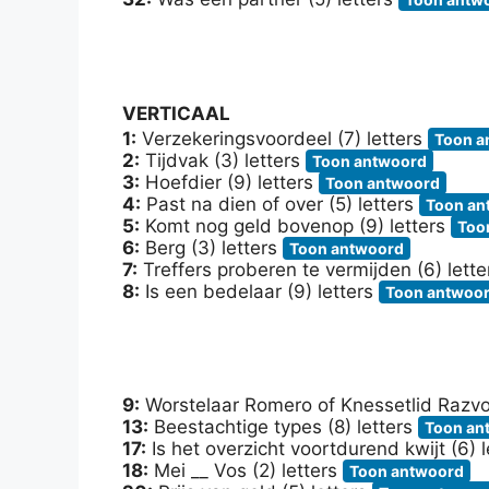
VERTICAAL
1:
Verzekeringsvoordeel (7) letters
Toon a
2:
Tijdvak (3) letters
Toon antwoord
3:
Hoefdier (9) letters
Toon antwoord
4:
Past na dien of over (5) letters
Toon an
5:
Komt nog geld bovenop (9) letters
Too
6:
Berg (3) letters
Toon antwoord
7:
Treffers proberen te vermijden (6) lett
8:
Is een bedelaar (9) letters
Toon antwoo
9:
Worstelaar Romero of Knessetlid Razvo
13:
Beestachtige types (8) letters
Toon an
17:
Is het overzicht voortdurend kwijt (6) 
18:
Mei __ Vos (2) letters
Toon antwoord