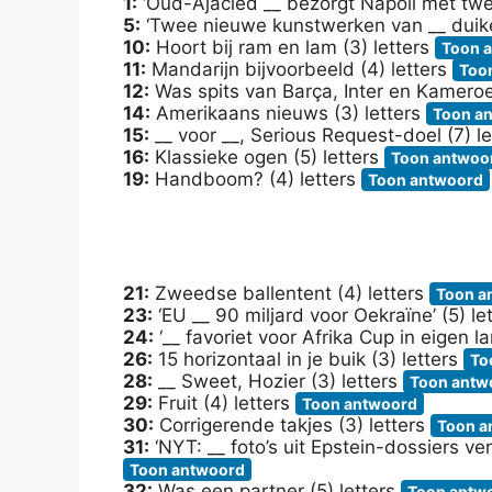
1:
‘Oud-Ajacied __ bezorgt Napoli met twe
5:
‘Twee nieuwe kunstwerken van __ duike
10:
Hoort bij ram en lam (3) letters
Toon 
11:
Mandarijn bijvoorbeeld (4) letters
Too
12:
Was spits van Barça, Inter en Kameroe
14:
Amerikaans nieuws (3) letters
Toon a
15:
__ voor __, Serious Request-doel (7) l
16:
Klassieke ogen (5) letters
Toon antwoo
19:
Handboom? (4) letters
Toon antwoord
21:
Zweedse ballentent (4) letters
Toon a
23:
‘EU __ 90 miljard voor Oekraïne’ (5) le
24:
‘__ favoriet voor Afrika Cup in eigen la
26:
15 horizontaal in je buik (3) letters
To
28:
__ Sweet, Hozier (3) letters
Toon antw
29:
Fruit (4) letters
Toon antwoord
30:
Corrigerende takjes (3) letters
Toon a
31:
‘NYT: __ foto’s uit Epstein-dossiers v
Toon antwoord
32:
Was een partner (5) letters
Toon antw