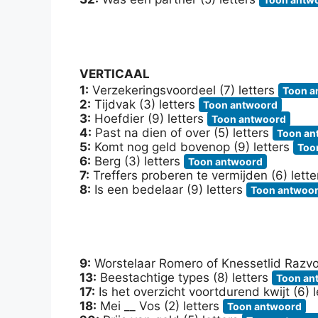
VERTICAAL
1:
Verzekeringsvoordeel (7) letters
Toon a
2:
Tijdvak (3) letters
Toon antwoord
3:
Hoefdier (9) letters
Toon antwoord
4:
Past na dien of over (5) letters
Toon an
5:
Komt nog geld bovenop (9) letters
Too
6:
Berg (3) letters
Toon antwoord
7:
Treffers proberen te vermijden (6) lett
8:
Is een bedelaar (9) letters
Toon antwoo
9:
Worstelaar Romero of Knessetlid Razvo
13:
Beestachtige types (8) letters
Toon an
17:
Is het overzicht voortdurend kwijt (6) 
18:
Mei __ Vos (2) letters
Toon antwoord