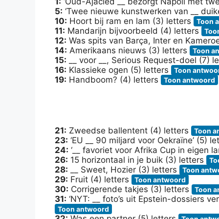
1:
‘Oud-Ajacied __ bezorgt Napoli met twe
5:
‘Twee nieuwe kunstwerken van __ duike
10:
Hoort bij ram en lam (3) letters
Toon 
11:
Mandarijn bijvoorbeeld (4) letters
Too
12:
Was spits van Barça, Inter en Kameroe
14:
Amerikaans nieuws (3) letters
Toon a
15:
__ voor __, Serious Request-doel (7) l
16:
Klassieke ogen (5) letters
Toon antwoo
19:
Handboom? (4) letters
Toon antwoord
21:
Zweedse ballentent (4) letters
Toon a
23:
‘EU __ 90 miljard voor Oekraïne’ (5) le
24:
‘__ favoriet voor Afrika Cup in eigen la
26:
15 horizontaal in je buik (3) letters
To
28:
__ Sweet, Hozier (3) letters
Toon antw
29:
Fruit (4) letters
Toon antwoord
30:
Corrigerende takjes (3) letters
Toon a
31:
‘NYT: __ foto’s uit Epstein-dossiers v
Toon antwoord
32:
Was een partner (5) letters
Toon antw