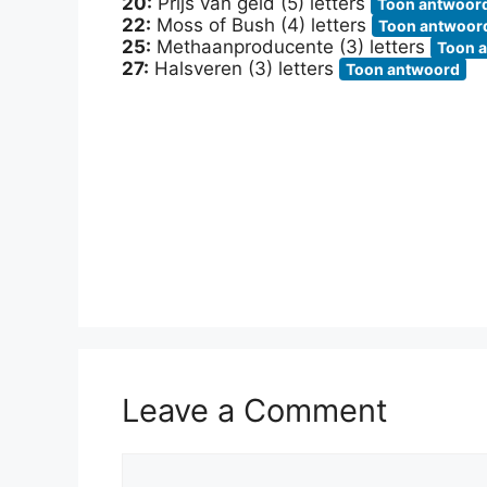
20:
Prijs van geld (5) letters
Toon antwoor
22:
Moss of Bush (4) letters
Toon antwoor
25:
Methaanproducente (3) letters
Toon 
27:
Halsveren (3) letters
Toon antwoord
Leave a Comment
Comment