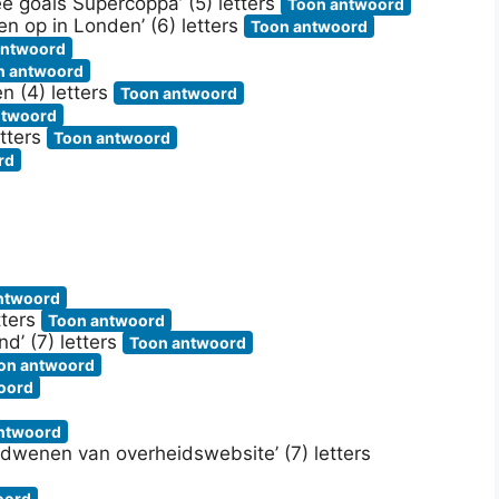
e goals Supercoppa’ (5) letters
Toon antwoord
n op in Londen’ (6) letters
Toon antwoord
antwoord
n antwoord
n (4) letters
Toon antwoord
ntwoord
etters
Toon antwoord
rd
ntwoord
tters
Toon antwoord
nd’ (7) letters
Toon antwoord
on antwoord
oord
ntwoord
erdwenen van overheidswebsite’ (7) letters
oord