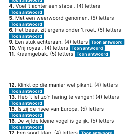
Toon antwoord
4.
Voel ‘t achter een stapel. (4) letters
Toon antwoord
5.
Met een weerwoord genomen. (5) letters
Toon antwoord
6.
Het beest zit ergens onder ‘t roet. (5) letters
Toon antwoord
9.
Een stuk achteraan. (4) letters
Toon antwoord
10.
Vrij royaal. (4) letters
Toon antwoord
11.
Kraamgebak. (5) letters
Toon antwoord
12.
Klinkt op die manier wel pikant. (4) letters
Toon antwoord
13.
Heb ‘t lef zo’n haring te vangen! (4) letters
Toon antwoord
15.
Is zij de risee van Europa. (5) letters
Toon antwoord
16.
De vijfde kleine vogel is gelijk. (5) letters
Toon antwoord
17.
Een soort klap. (4) letters
Toon antwoord