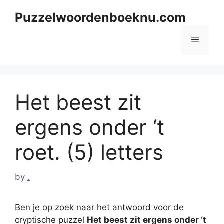
Skip
Puzzelwoordenboeknu.com
to
content
Menu
Het beest zit
ergens onder ‘t
roet. (5) letters
by
.
Ben je op zoek naar het antwoord voor de
cryptische puzzel
Het beest zit ergens onder ‘t