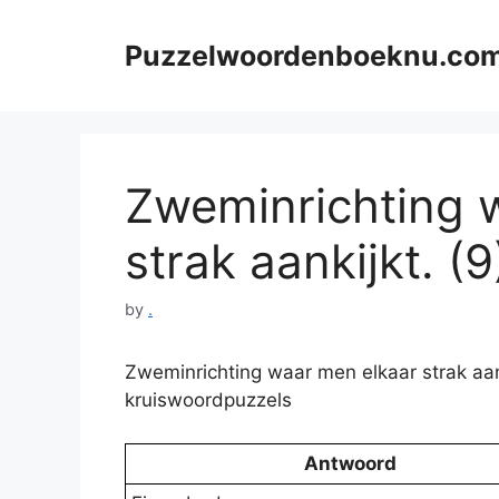
Skip
to
Puzzelwoordenboeknu.co
content
Zweminrichting 
strak aankijkt. (9
by
.
Zweminrichting waar men elkaar strak aan
kruiswoordpuzzels
Antwoord