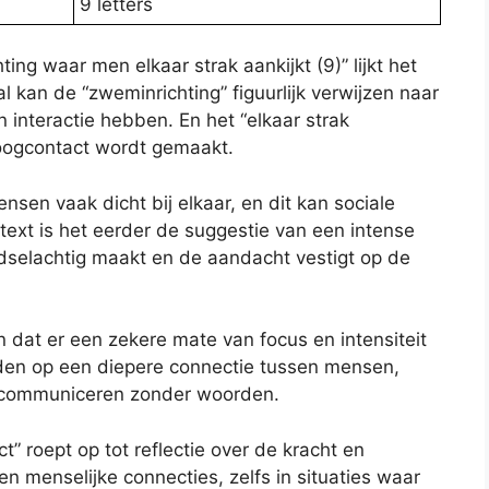
9 letters
ng waar men elkaar strak aankijkt (9)” lijkt het
al kan de “zweminrichting” figuurlijk verwijzen naar
n interactie hebben. En het “elkaar strak
 oogcontact wordt gemaakt.
sen vaak dicht bij elkaar, en dit kan sociale
ntext is het eerder de suggestie van een intense
dselachtig maakt en de aandacht vestigt op de
n dat er een zekere mate van focus en intensiteit
uiden op een diepere connectie tussen mensen,
n communiceren zonder woorden.
” roept op tot reflectie over de kracht en
 menselijke connecties, zelfs in situaties waar