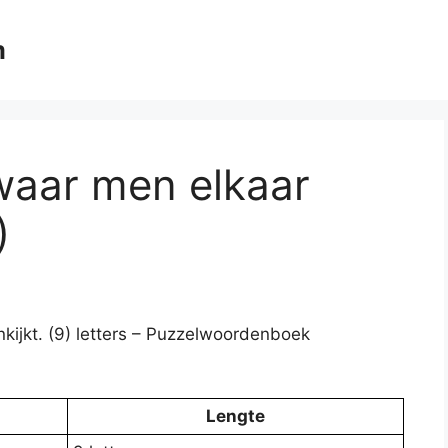
m
waar men elkaar
)
kijkt. (9) letters – Puzzelwoordenboek
Lengte