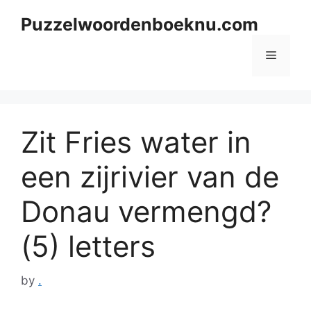
Skip
Puzzelwoordenboeknu.com
to
content
Menu
Zit Fries water in
een zijrivier van de
Donau vermengd?
(5) letters
by
.