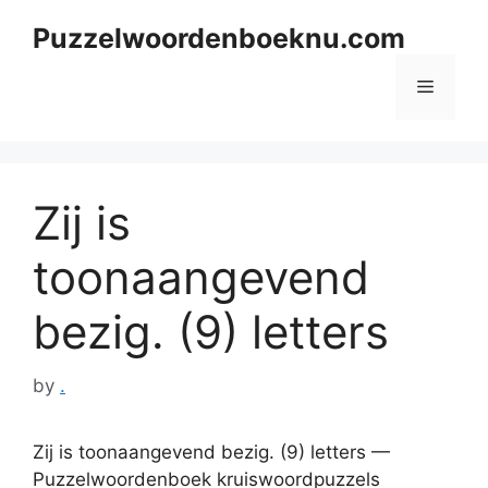
Skip
Puzzelwoordenboeknu.com
to
content
Menu
Zij is
toonaangevend
bezig. (9) letters
by
.
Zij is toonaangevend bezig. (9) letters —
Puzzelwoordenboek kruiswoordpuzzels