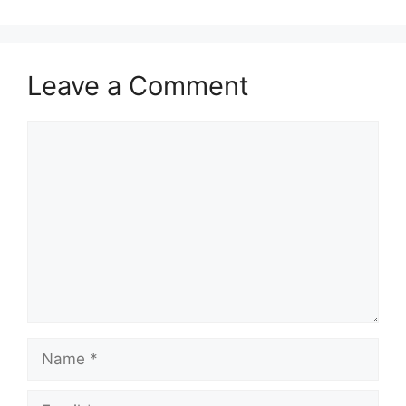
Leave a Comment
Comment
Name
Email