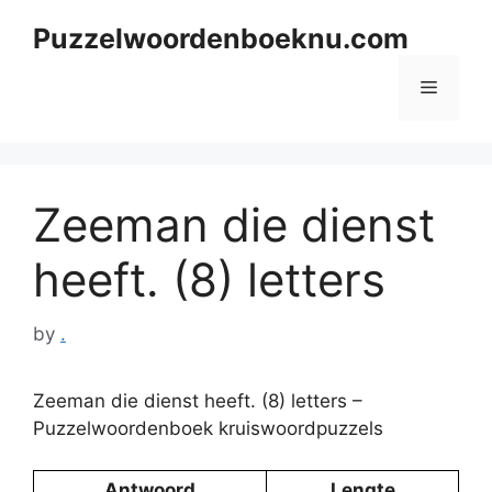
Skip
Puzzelwoordenboeknu.com
to
content
Menu
Zeeman die dienst
heeft. (8) letters
by
.
Zeeman die dienst heeft. (8) letters –
Puzzelwoordenboek kruiswoordpuzzels
Antwoord
Lengte