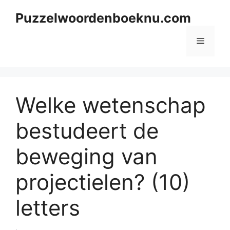
Skip
Puzzelwoordenboeknu.com
to
content
Menu
Welke wetenschap
bestudeert de
beweging van
projectielen? (10)
letters