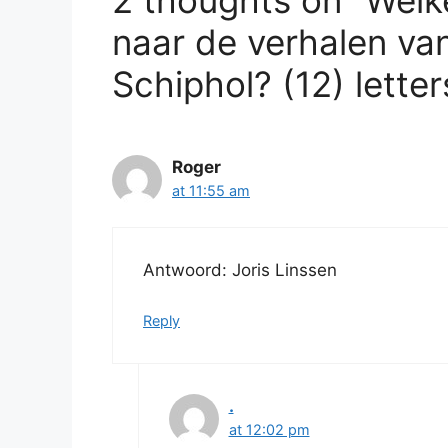
2 thoughts on “Welk
naar de verhalen va
Schiphol? (12) letter
Roger
at 11:55 am
Antwoord: Joris Linssen
Reply
.
at 12:02 pm