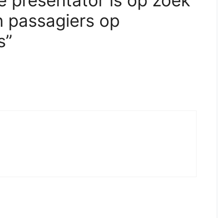
e presentator is op zoek
n passagiers op
s”