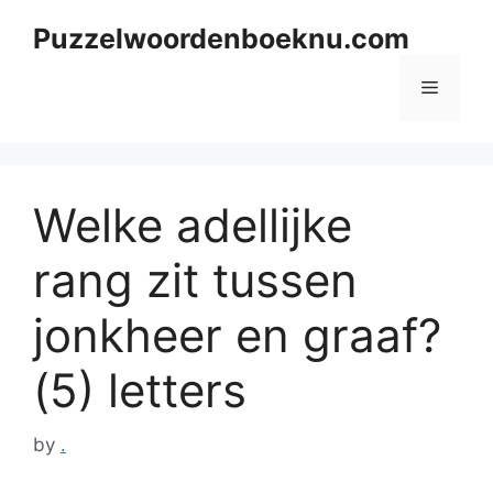
Skip
Puzzelwoordenboeknu.com
to
content
Menu
Welke adellijke
rang zit tussen
jonkheer en graaf?
(5) letters
by
.