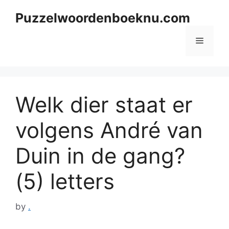
Skip
Puzzelwoordenboeknu.com
to
content
Menu
Welk dier staat er
volgens André van
Duin in de gang?
(5) letters
by
.