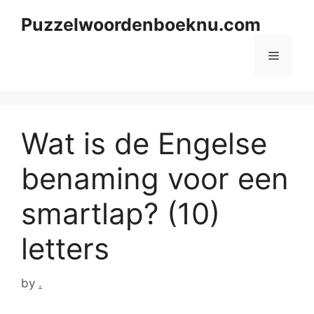
Skip
Puzzelwoordenboeknu.com
to
content
Menu
Wat is de Engelse
benaming voor een
smartlap? (10)
letters
by
.