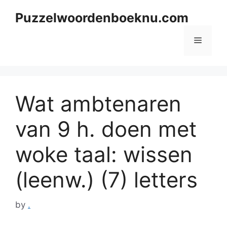
Skip
Puzzelwoordenboeknu.com
to
content
Menu
Wat ambtenaren
van 9 h. doen met
woke taal: wissen
(leenw.) (7) letters
by
.