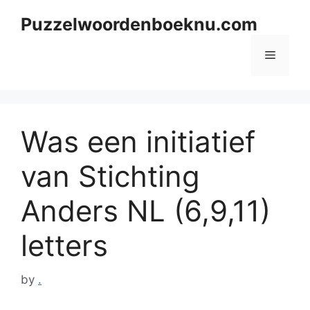
Skip
Puzzelwoordenboeknu.com
to
content
Menu
Was een initiatief
van Stichting
Anders NL (6,9,11)
letters
by
.