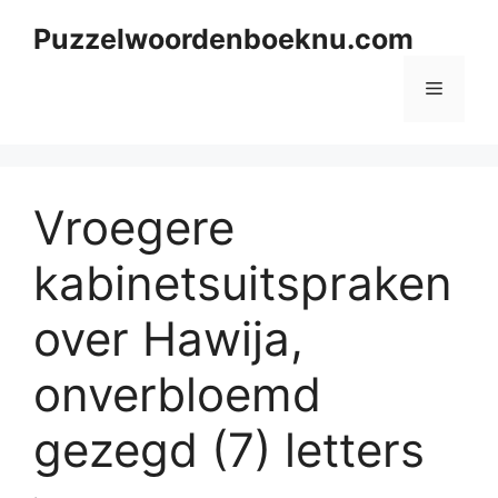
Skip
Puzzelwoordenboeknu.com
to
content
Menu
Vroegere
kabinetsuitspraken
over Hawija,
onverbloemd
gezegd (7) letters