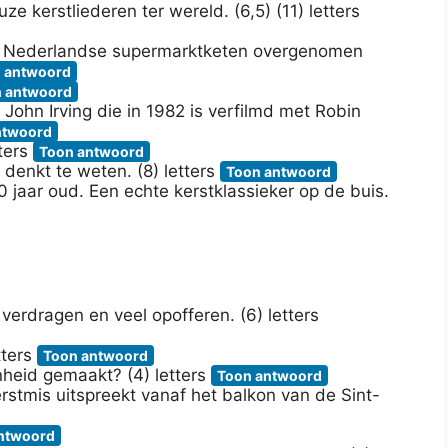
ze kerstliederen ter wereld. (6,5) (11) letters
e Nederlandse supermarktketen overgenomen
 antwoord
 antwoord
ohn Irving die in 1982 is verfilmd met Robin
ntwoord
tters
Toon antwoord
denkt te weten. (8) letters
Toon antwoord
70 jaar oud. Een echte kerstklassieker op de buis.
verdragen en veel opofferen. (6) letters
tters
Toon antwoord
heid gemaakt? (4) letters
Toon antwoord
rstmis uitspreekt vanaf het balkon van de Sint-
ntwoord