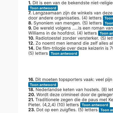
1.
Dit is een van de bekendste niet-religieu
Toon antwoord
7.
Langzaamaan zijn de winkels van dez
door andere organisaties. (4) letters
Toon
8.
Synoniem van mengen. (5) letters
Toon
9.
De wereld volgens …..is een roman van J
Williams in de hoofdrol. (4) letters
Toon a
10.
Radiotoestel zonder versterker. (5) le
12.
Zo noemt men iemand die zelf alles al 
14.
De film-trilogie over deze keizerin is 
(5) letters
Toon antwoord
16.
Dit moeten topsporters vaak: veel pijn 
Toon antwoord
18.
Nederlandse keten van hostels. (8) le
20.
Wordt deze crimineel door de gelegen
21.
Traditionele zegen die de paus met Ke
Pieter. (4,2,4) (10) letters
Toon antwoord
23.
Dot op een zuigfles. (5) letters
Toon a