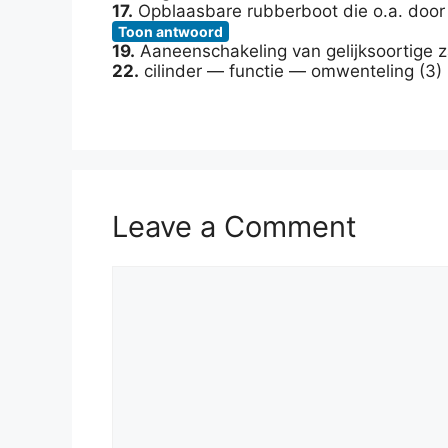
17.
Opblaasbare rubberboot die o.a. door d
Toon antwoord
19.
Aaneenschakeling van gelijksoortige za
22.
cilinder — functie — omwenteling (3) 
Leave a Comment
Comment