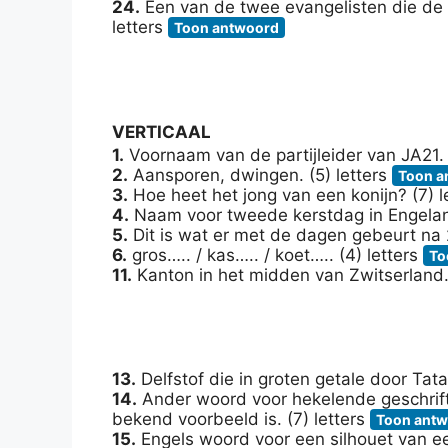
24.
Een van de twee evangelisten die de g
letters
Toon antwoord
VERTICAAL
1.
Voornaam van de partijleider van JA21. 
2.
Aansporen, dwingen. (5) letters
Toon a
3.
Hoe heet het jong van een konijn? (7) l
4.
Naam voor tweede kerstdag in Engeland
5.
Dit is wat er met de dagen gebeurt na 
6.
gros….. / kas….. / koet….. (4) letters
To
11.
Kanton in het midden van Zwitserland. 
13.
Delfstof die in groten getale door Tata
14.
Ander woord voor hekelende geschrif
bekend voorbeeld is. (7) letters
Toon ant
15.
Engels woord voor een silhouet van ee