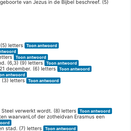
eboorte van Jezus in de Bijbel beschreef. (5)
(5) letters
Toon antwoord
ntwoord
etters
Toon antwoord
. (6,3) (9) letters
Toon antwoord
21 december. (6) letters
Toon antwoord
on antwoord
(3) letters
Toon antwoord
 Steel verwerkt wordt. (8) letters
Toon antwoord
ten waarvanLof der zotheidvan Erasmus een
woord
n stad. (7) letters
Toon antwoord