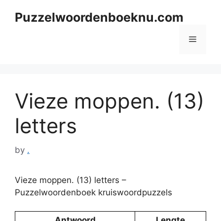
Skip
Puzzelwoordenboeknu.com
to
content
Menu
Vieze moppen. (13)
letters
by
.
Vieze moppen. (13) letters –
Puzzelwoordenboek kruiswoordpuzzels
Antwoord
Lengte