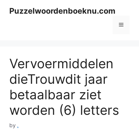
Skip
Puzzelwoordenboeknu.com
to
content
Menu
Vervoermiddelen
dieTrouwdit jaar
betaalbaar ziet
worden (6) letters
by
.