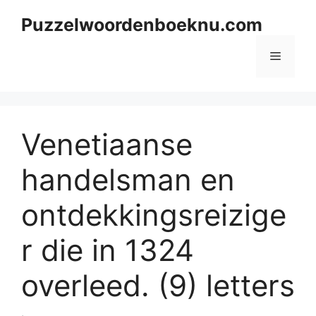
Skip
Puzzelwoordenboeknu.com
to
content
Menu
Venetiaanse
handelsman en
ontdekkingsreizige
r die in 1324
overleed. (9) letters