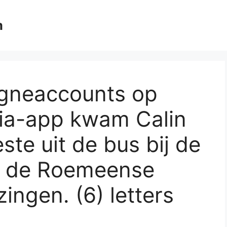
m
neaccounts op
ia-app kwam Calin
ste uit de bus bij de
n de Roemeense
ingen. (6) letters