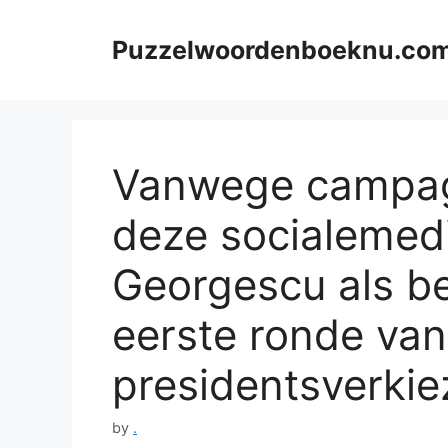
Skip
to
Puzzelwoordenboeknu.co
content
Vanwege campag
deze socialemed
Georgescu als be
eerste ronde va
presidentsverkiez
by
.