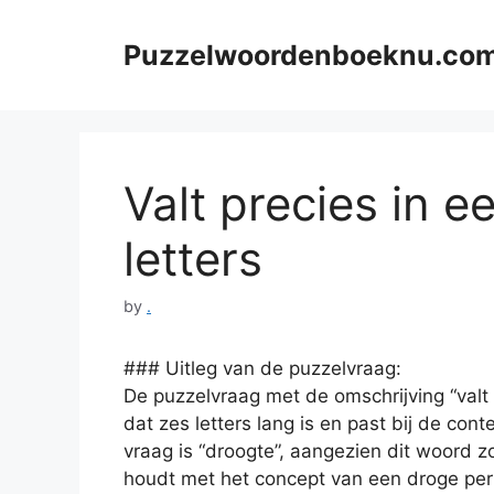
Skip
to
Puzzelwoordenboeknu.co
content
Valt precies in e
letters
by
.
### Uitleg van de puzzelvraag:
De puzzelvraag met de omschrijving “valt
dat zes letters lang is en past bij de co
vraag is “droogte”, aangezien dit woord z
houdt met het concept van een droge per