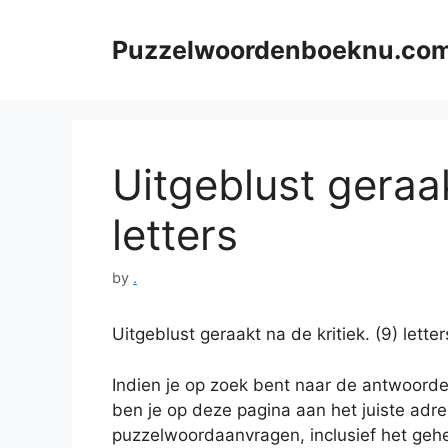
Skip
to
Puzzelwoordenboeknu.co
content
Uitgeblust geraak
letters
by
.
Uitgeblust geraakt na de kritiek. (9) le
Indien je op zoek bent naar de antwoord
ben je op deze pagina aan het juiste adre
puzzelwoordaanvragen, inclusief het gehel