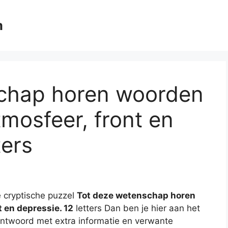
m
chap horen woorden
tmosfeer, front en
ters
 cryptische puzzel
Tot deze wetenschap horen
t en depressie. 12
letters Dan ben je hier aan het
e antwoord met extra informatie en verwante