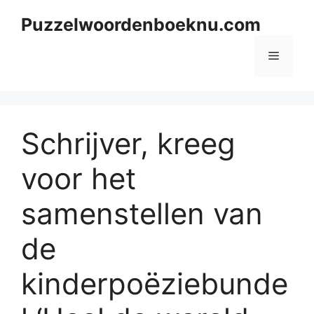
Skip
Puzzelwoordenboeknu.com
to
content
Menu
Schrijver, kreeg
voor het
samenstellen van
de
kinderpoëziebunde