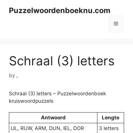
Skip
Puzzelwoordenboeknu.com
to
content
Menu
Schraal (3) letters
by
.
Schraal (3) letters – Puzzelwoordenboek
kruiswoordpuzzels
Antwoord
Lengte
IJL, RUW, ARM, DUN, IEL, DOR
3 letters