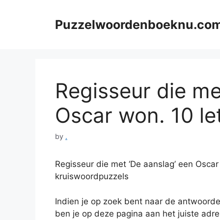
Skip
to
Puzzelwoordenboeknu.co
content
Regisseur die me
Oscar won. 10 le
by
.
Regisseur die met ‘De aanslag’ een Osca
kruiswoordpuzzels
Indien je op zoek bent naar de antwoord
ben je op deze pagina aan het juiste adr