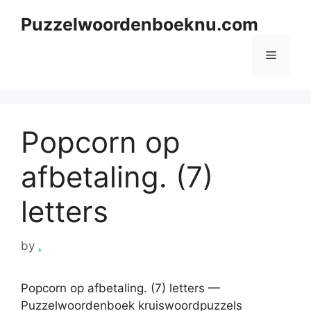
Skip
Puzzelwoordenboeknu.com
to
content
Menu
Popcorn op
afbetaling. (7)
letters
by
.
Popcorn op afbetaling. (7) letters —
Puzzelwoordenboek kruiswoordpuzzels