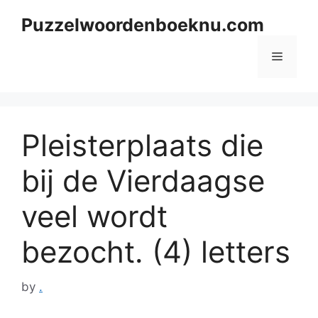
Skip
Puzzelwoordenboeknu.com
to
content
Menu
Pleisterplaats die
bij de Vierdaagse
veel wordt
bezocht. (4) letters
by
.