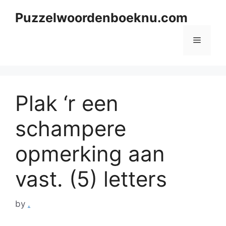
Skip
Puzzelwoordenboeknu.com
to
content
Menu
Plak ‘r een
schampere
opmerking aan
vast. (5) letters
by
.