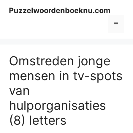
Skip
Puzzelwoordenboeknu.com
to
content
Menu
Omstreden jonge
mensen in tv-spots
van
hulporganisaties
(8) letters