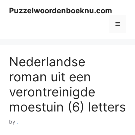
Skip
Puzzelwoordenboeknu.com
to
content
Menu
Nederlandse
roman uit een
verontreinigde
moestuin (6) letters
by
.