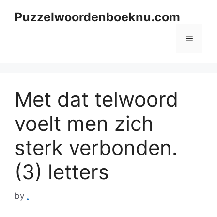
Skip
Puzzelwoordenboeknu.com
to
content
Menu
Met dat telwoord
voelt men zich
sterk verbonden.
(3) letters
by
.