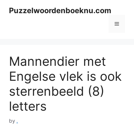
Skip
Puzzelwoordenboeknu.com
to
content
Menu
Mannendier met
Engelse vlek is ook
sterrenbeeld (8)
letters
by
.