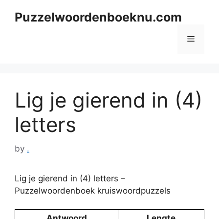
Skip
Puzzelwoordenboeknu.com
to
content
Menu
Lig je gierend in (4)
letters
by
.
Lig je gierend in (4) letters –
Puzzelwoordenboek kruiswoordpuzzels
Antwoord
Lengte