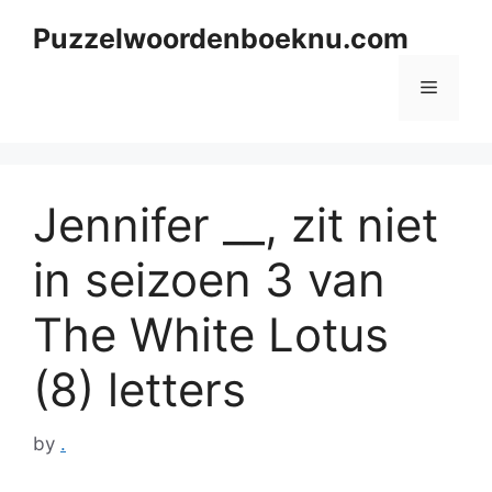
Skip
Puzzelwoordenboeknu.com
to
content
Menu
Jennifer __, zit niet
in seizoen 3 van
The White Lotus
(8) letters
by
.