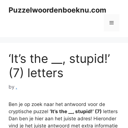
Skip
Puzzelwoordenboeknu.com
to
content
Menu
‘It’s the __, stupid!’
(7) letters
by
.
Ben je op zoek naar het antwoord voor de
cryptische puzzel
‘It’s the __, stupid!’ (7)
letters
Dan ben je hier aan het juiste adres! Hieronder
vind je het juiste antwoord met extra informatie