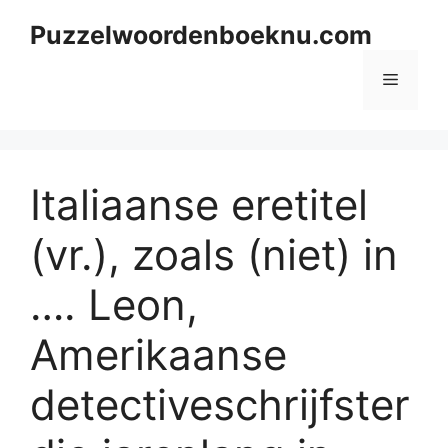
Skip
Puzzelwoordenboeknu.com
to
content
Menu
Italiaanse eretitel
(vr.), zoals (niet) in
…. Leon,
Amerikaanse
detectiveschrijfster