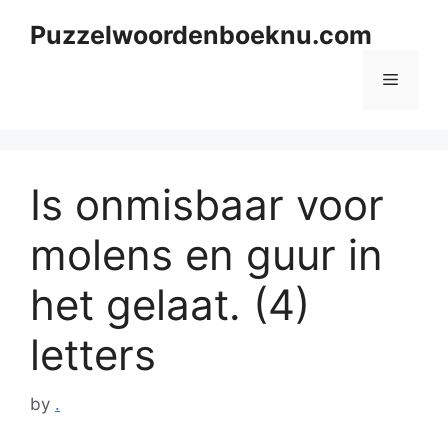
Skip
Puzzelwoordenboeknu.com
to
content
Menu
Is onmisbaar voor
molens en guur in
het gelaat. (4)
letters
by
.