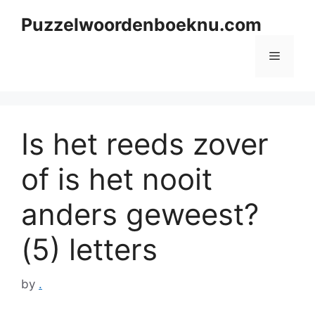
Skip
Puzzelwoordenboeknu.com
to
content
Menu
Is het reeds zover
of is het nooit
anders geweest?
(5) letters
by
.