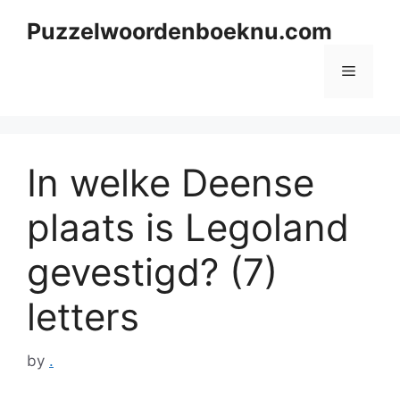
Skip
Puzzelwoordenboeknu.com
to
content
Menu
In welke Deense
plaats is Legoland
gevestigd? (7)
letters
by
.