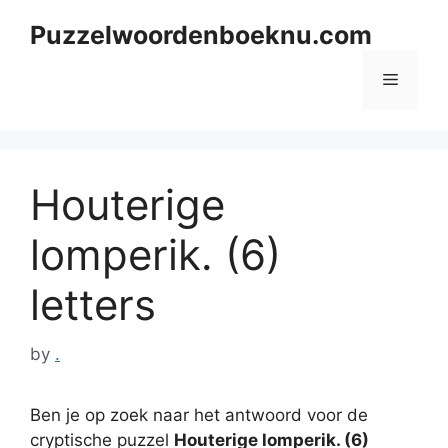
Skip
Puzzelwoordenboeknu.com
to
content
Menu
Houterige
lomperik. (6)
letters
by
.
Ben je op zoek naar het antwoord voor de
cryptische puzzel
Houterige lomperik. (6)