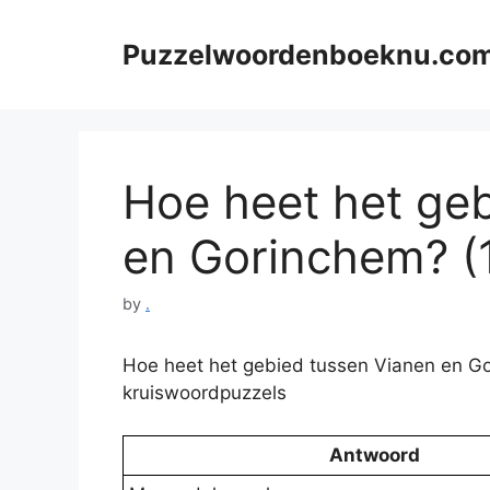
Skip
to
Puzzelwoordenboeknu.co
content
Hoe heet het ge
en Gorinchem? (1
by
.
Hoe heet het gebied tussen Vianen en Go
kruiswoordpuzzels
Antwoord