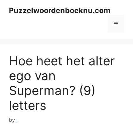
Skip
Puzzelwoordenboeknu.com
to
content
Menu
Hoe heet het alter
ego van
Superman? (9)
letters
by
.