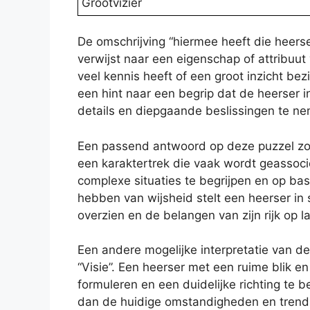
Grootvizier
De omschrijving “hiermee heeft die heers
verwijst naar een eigenschap of attribuut
veel kennis heeft of een groot inzicht be
een hint naar een begrip dat de heerser i
details en diepgaande beslissingen te n
Een passend antwoord op deze puzzel zou 
een karaktertrek die vaak wordt geassocie
complexe situaties te begrijpen en op ba
hebben van wijsheid stelt een heerser in s
overzien en de belangen van zijn rijk op l
Een andere mogelijke interpretatie van d
“Visie”. Een heerser met een ruime blik en
formuleren en een duidelijke richting te be
dan de huidige omstandigheden en trends