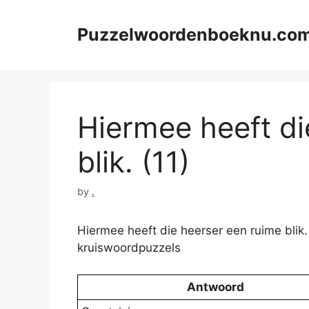
Skip
to
Puzzelwoordenboeknu.co
content
Hiermee heeft di
blik. (11)
by
.
Hiermee heeft die heerser een ruime blik.
kruiswoordpuzzels
Antwoord